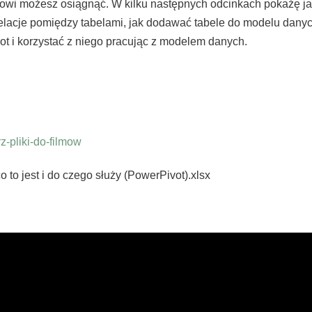
owi możesz osiągnąć. W kilku następnych odcinkach pokażę j
 relacje pomiędzy tabelami, jak dodawać tabele do modelu dany
ot i korzystać z niego pracując z modelem danych.
-pliki-do-filmow
to jest i do czego służy (PowerPivot).xlsx