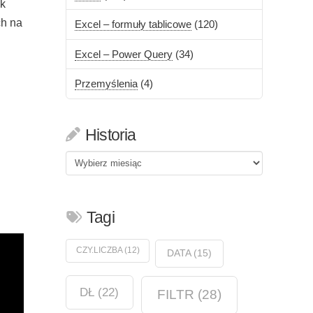
ak
ch na
Excel – formuły tablicowe
(120)
Excel – Power Query
(34)
Przemyślenia
(4)
Historia
Historia
Tagi
CZY.LICZBA
(12)
DATA
(15)
DŁ
(22)
FILTR
(28)