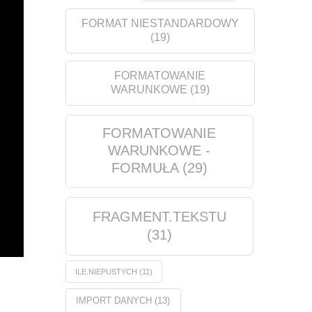
FORMAT NIESTANDARDOWY
(19)
FORMATOWANIE
WARUNKOWE
(19)
FORMATOWANIE
WARUNKOWE -
FORMUŁA
(29)
FRAGMENT.TEKSTU
(31)
ILE.NIEPUSTYCH
(11)
IMPORT DANYCH
(13)