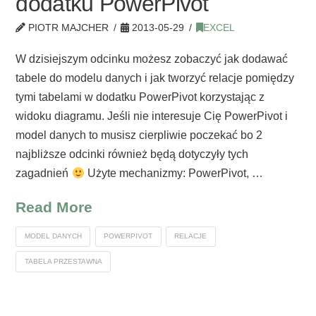
dodatku PowerPivot
PIOTR MAJCHER
2013-05-29
EXCEL
W dzisiejszym odcinku możesz zobaczyć jak dodawać
tabele do modelu danych i jak tworzyć relacje pomiędzy
tymi tabelami w dodatku PowerPivot korzystając z
widoku diagramu. Jeśli nie interesuje Cię PowerPivot i
model danych to musisz cierpliwie poczekać bo 2
najbliższe odcinki również będą dotyczyły tych
zagadnień
Użyte mechanizmy: PowerPivot, …
Read More
MODEL DANYCH
POWERPIVOT
RELACJE
TABELA PRZESTAWNA