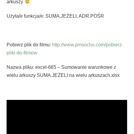
arkuszy
Użyta/e funkcja/e: SUMA.JEŻELI, ADR.POŚR
Pobierz plik do filmu:
http://www.pmsocho.com/pobierz-
pliki-do-filmow
Nazwa pliku: excel-665 – Sumowanie warunkowe z
wielu arkuszy SUMA.JEŻELI na wielu arkuszach.xlsx