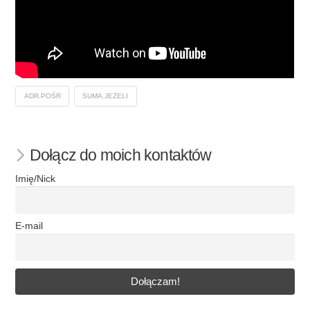
ADR.POŚR
SUMA.JEŻELI
Dołącz do moich kontaktów
Imię/Nick
E-mail