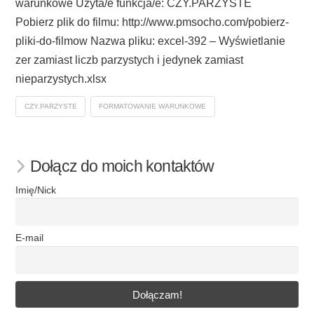
warunkowe Użyta/e funkcja/e: CZY.PARZYSTE
Pobierz plik do filmu: http://www.pmsocho.com/pobierz-
pliki-do-filmow Nazwa pliku: excel-392 – Wyświetlanie
zer zamiast liczb parzystych i jedynek zamiast
nieparzystych.xlsx
CZY.PARZYSTE
FORMATOWANIE WARUNKOWE
Dołącz do moich kontaktów
Imię/Nick
E-mail