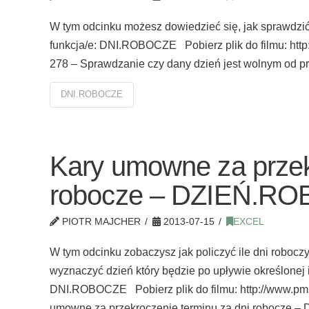
W tym odcinku możesz dowiedzieć się, jak sprawdzić
funkcja/e: DNI.ROBOCZE Pobierz plik do filmu: http
278 – Sprawdzanie czy dany dzień jest wolnym od
DNI.ROBOCZE
Kary umowne za przek
robocze – DZIEŃ.R
PIOTR MAJCHER
2013-07-15
EXCEL
W tym odcinku zobaczysz jak policzyć ile dni roboc
wyznaczyć dzień który będzie po upływie określonej
DNI.ROBOCZE Pobierz plik do filmu: http://www.pms
umowne za przekroczenie terminu za dni robocz