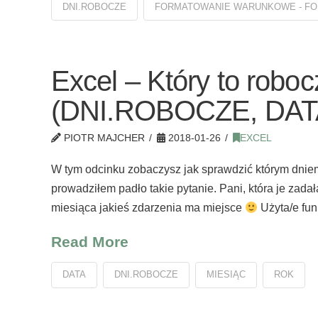
DNI.ROBOCZE
FORMATOWANIE WARUNKOWE - F
Excel – Który to robo
(DNI.ROBOCZE, DAT
PIOTR MAJCHER
2018-01-26
EXCEL
W tym odcinku zobaczysz jak sprawdzić którym dniem
prowadziłem padło takie pytanie. Pani, która je zada
miesiąca jakieś zdarzenia ma miejsce
Użyta/e fu
Read More
DATA
DNI.ROBOCZE
MIESIĄC
ROK