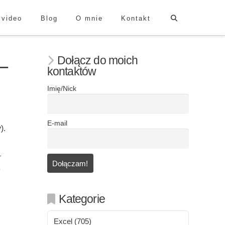
 video
Blog
O mnie
Kontakt
Dołącz do moich
–
kontaktów
Imię/Nick
E-mail
).
–
e
Kategorie
Excel
(705)