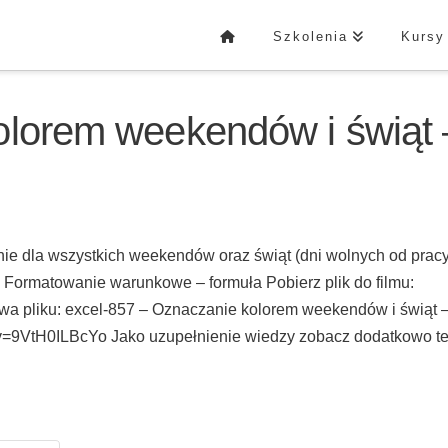
Szkolenia
Kursy
olorem weekendów i świąt 
nie dla wszystkich weekendów oraz świąt (dni wolnych od pracy
ormatowanie warunkowe – formuła Pobierz plik do filmu:
wa pliku: excel-857 – Oznaczanie kolorem weekendów i świąt 
?v=9VtH0ILBcYo Jako uzupełnienie wiedzy zobacz dodatkowo t