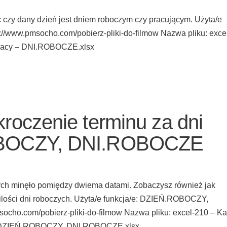
 czy dany dzień jest dniem roboczym czy pracującym. Użyta/e
://www.pmsocho.com/pobierz-pliki-do-filmow Nazwa pliku: exce
 pracy – DNI.ROBOCZE.xlsx
roczenie terminu za dni
OBOCZY, DNI.ROBOCZE
zych minęło pomiędzy dwiema datami. Zobaczysz również jak
 ilości dni roboczych. Użyta/e funkcja/e: DZIEŃ.ROBOCZY,
ocho.com/pobierz-pliki-do-filmow Nazwa pliku: excel-210 – Ka
e – DZIEŃ.ROBOCZY, DNI.ROBOCZE.xlsx …