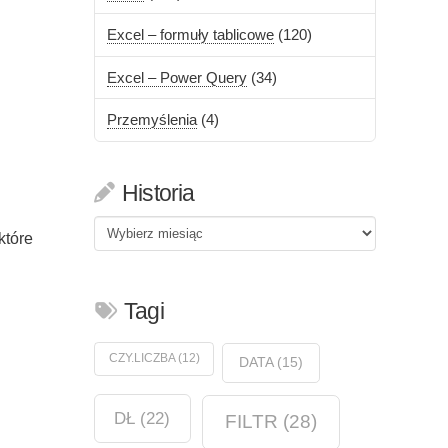
Excel – formuły tablicowe
(120)
Excel – Power Query
(34)
Przemyślenia
(4)
Historia
Historia
które
Tagi
CZY.LICZBA
(12)
DATA
(15)
DŁ
(22)
FILTR
(28)