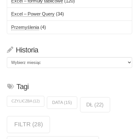
Excel – formuły tablicowe
(120)
Excel – Power Query
(34)
Przemyślenia
(4)
Historia
Historia
Tagi
CZY.LICZBA
(12)
DATA
(15)
DŁ
(22)
FILTR
(28)