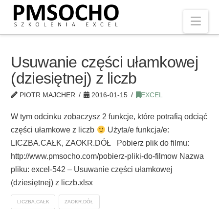
Nav
Usuwanie części ułamkowej
(dziesiętnej) z liczb
PIOTR MAJCHER
2016-01-15
EXCEL
W tym odcinku zobaczysz 2 funkcje, które potrafią odciąć
części ułamkowe z liczb
Użyta/e funkcja/e:
LICZBA.CAŁK, ZAOKR.DÓŁ Pobierz plik do filmu:
http://www.pmsocho.com/pobierz-pliki-do-filmow Nazwa
pliku: excel-542 – Usuwanie części ułamkowej
(dziesiętnej) z liczb.xlsx
LICZBA.CAŁK
ZAOKR.DÓŁ