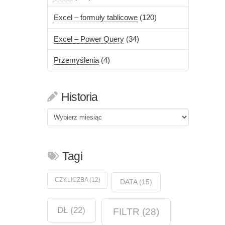
Excel – formuły tablicowe
(120)
Excel – Power Query
(34)
Przemyślenia
(4)
Historia
Historia
Tagi
CZY.LICZBA
(12)
DATA
(15)
DŁ
(22)
FILTR
(28)