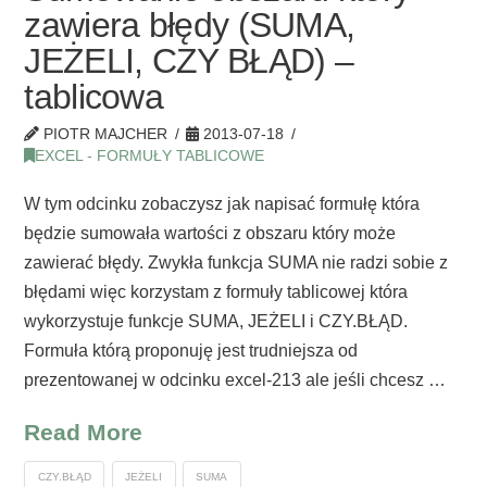
zawiera błędy (SUMA,
JEŻELI, CZY BŁĄD) –
tablicowa
PIOTR MAJCHER
2013-07-18
EXCEL - FORMUŁY TABLICOWE
W tym odcinku zobaczysz jak napisać formułę która
będzie sumowała wartości z obszaru który może
zawierać błędy. Zwykła funkcja SUMA nie radzi sobie z
błędami więc korzystam z formuły tablicowej która
wykorzystuje funkcje SUMA, JEŻELI i CZY.BŁĄD.
Formuła którą proponuję jest trudniejsza od
prezentowanej w odcinku excel-213 ale jeśli chcesz …
Read More
CZY.BŁĄD
JEŻELI
SUMA