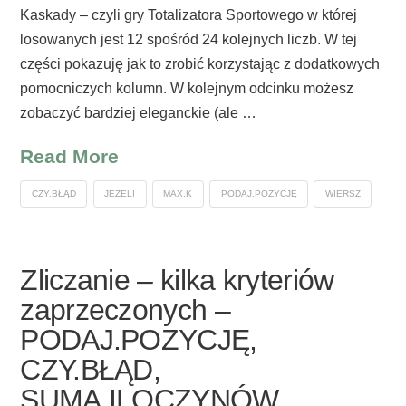
Kaskady – czyli gry Totalizatora Sportowego w której
losowanych jest 12 spośród 24 kolejnych liczb. W tej
części pokazuję jak to zrobić korzystając z dodatkowych
pomocniczych kolumn. W kolejnym odcinku możesz
zobaczyć bardziej eleganckie (ale …
Read More
CZY.BŁĄD
JEŻELI
MAX.K
PODAJ.POZYCJĘ
WIERSZ
Zliczanie – kilka kryteriów
zaprzeczonych –
PODAJ.POZYCJĘ,
CZY.BŁĄD,
SUMA.ILOCZYNÓW