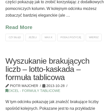
części pokazuję jak to zrobić korzystając z dodatkowych
pomocniczych kolumn. W kolejnym odcinku możesz
zobaczyć bardziej eleganckie (ale …
Read More
CZY.BŁĄD
JEŻELI
MAX.K
PODAJ.POZYCJĘ
WIERSZ
Wyszukanie brakujących
liczb – lotto-kaskada –
formuła tablicowa
PIOTR MAJCHER
2013-10-28
EXCEL - FORMUŁY TABLICOWE
W tym odcinku pokazuję jak znaleźć brakujące liczby
spośród kolejnych. Pokazane jest to na przykładzie