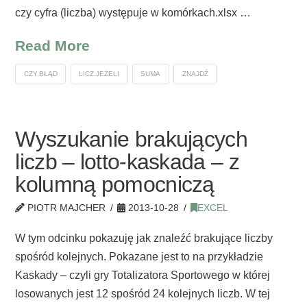
czy cyfra (liczba) występuje w komórkach.xlsx …
Read More
CZY.BŁĄD
LICZ.JEŻELI
SUMA
ZNAJDŹ
Wyszukanie brakujących
liczb – lotto-kaskada – z
kolumną pomocniczą
PIOTR MAJCHER
2013-10-28
EXCEL
W tym odcinku pokazuję jak znaleźć brakujące liczby
spośród kolejnych. Pokazane jest to na przykładzie
Kaskady – czyli gry Totalizatora Sportowego w której
losowanych jest 12 spośród 24 kolejnych liczb. W tej