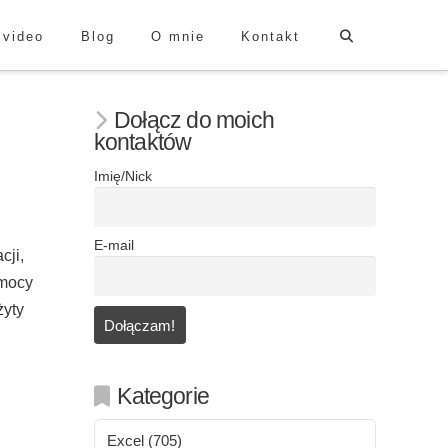
 video
Blog
O mnie
Kontakt
Dołącz do moich
kontaktów
Imię/Nick
E-mail
cji,
omocy
yty
Kategorie
Excel
(705)