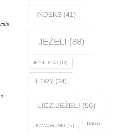
INDEKS
(41)
o
ta/e
JEŻELI
(88)
JEŻELI.BŁĄD
(14)
LEWY
(34)
,
LICZ.JEŻELI
(56)
LUB
(12)
LICZ.WARUNKI
(17)