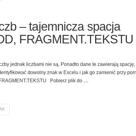
iczb – tajemnicza spacja
OD, FRAGMENT.TEKSTU
czby jednak liczbami nie są. Ponadto dane te zawierają spację,
dentyfikować dowolny znak w Excelu i jak go zamienić przy po
D, FRAGMENT.TEKSTU Pobierz plik do …
AK