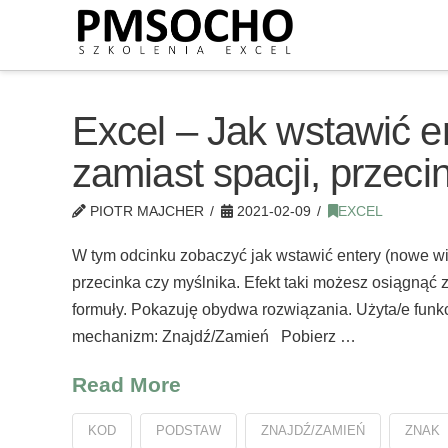
Excel – Jak wstawić e
zamiast spacji, przec
PIOTR MAJCHER
2021-02-09
EXCEL
W tym odcinku zobaczyć jak wstawić entery (nowe wi
przecinka czy myślnika. Efekt taki możesz osiągną
formuły. Pokazuję obydwa rozwiązania. Użyta/e 
mechanizm: Znajdź/Zamień Pobierz …
Read More
KOD
PODSTAW
ZNAJDŹ/ZAMIEŃ
ZNAK