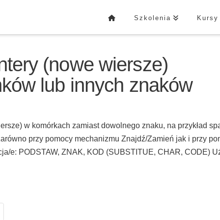
Szkolenia
Kursy
ntery (nowe wiersze)
inków lub innych znaków
ersze) w komórkach zamiast dowolnego znaku, na przykład spa
ć zarówno przy pomocy mechanizmu Znajdź/Zamień jak i przy p
funkcja/e: PODSTAW, ZNAK, KOD (SUBSTITUE, CHAR, CODE) Uż