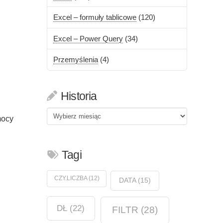
Excel – formuły tablicowe
(120)
Excel – Power Query
(34)
Przemyślenia
(4)
Historia
Historia
mocy
Tagi
CZY.LICZBA
(12)
DATA
(15)
DŁ
(22)
FILTR
(28)