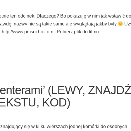
otnie ten odcinek. Dlaczego? Bo pokazuję w nim jak wstawić d
rawdę, nazwy nie są takie same ale wyglądają jakby były
Uży
 http://www.pmsocho.com Pobierz plik do filmu: …
 'enterami’ (LEWY, ZNAJDŹ
EKSTU, KOD)
 znajdujący się w kilku wierszach jednej komórki do osobnych