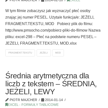
PIOTR MAJCHER
2014-02-10
EXCEL
W tym filmie zobaczysz jak wyznaczyć płeć osoby
znając jej numer PESEL. Użyta/e funkcja/e: JEŻELI,
FRAGMENT.TEKSTU, MOD Pobierz plik do filmu:
http://www.pmsocho.com/pobierz-pliki-do-filmow Nazwa
pliku: excel-298 – Płeć na podstwie numeru PESEL –
JEŻELI, FRAGMENT.TEKSTU, MOD.xlsx
FRAGMENT.TEKSTU
JEŻELI
MOD
Średnia arytmetyczna dla
liczb z tekstem – ŚREDNIA,
JEŻELI, LEWY
PIOTR MAJCHER
2014-01-14
EXCEL - FORMUŁY TABLICOWE