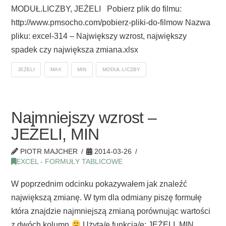
MODUŁ.LICZBY, JEŻELI Pobierz plik do filmu:
http://www.pmsocho.com/pobierz-pliki-do-filmow Nazwa
pliku: excel-314 – Największy wzrost, największy
spadek czy największa zmiana.xlsx
JEŻELI
MAX
MIN
MODUŁ.LICZBY
Najmniejszy wzrost –
JEŻELI, MIN
PIOTR MAJCHER
2014-03-26
EXCEL - FORMUŁY TABLICOWE
W poprzednim odcinku pokazywałem jak znaleźć
największą zmianę. W tym dla odmiany piszę formułę
która znajdzie najmniejszą zmianą porównując wartości
z dwóch kolumn
Użyta/e funkcja/e: JEŻELI, MIN