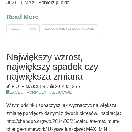
JEŻELI, MAX Pobierz plik do …
Read More
JEŻELI
MAX
SZACOWANIE FORMUŁY W LOCIE
Największy wzrost,
największy spadek czy
największa zmiana
PIOTR MAJCHER
2014-03-26
EXCEL - FORMUŁY TABLICOWE
W tym odcinku zobaczysz jak wyznaczyć największą
zmianę pomiędzy danymi z dwóch okresów. Inspiracja:
http://chandoo.org/wp/2014/03/21/calculate-maximum-
change-homework/ Użyta/e funkcja/e: MAX, MIN,