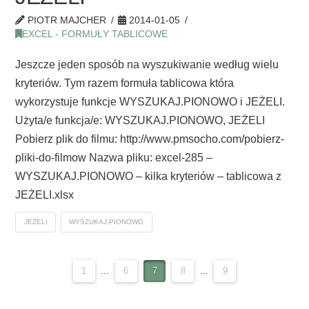
PIOTR MAJCHER
2014-01-05
EXCEL - FORMUŁY TABLICOWE
Jeszcze jeden sposób na wyszukiwanie według wielu
kryteriów. Tym razem formuła tablicowa która
wykorzystuje funkcje WYSZUKAJ.PIONOWO i JEŻELI.
Użyta/e funkcja/e: WYSZUKAJ.PIONOWO, JEŻELI
Pobierz plik do filmu: http://www.pmsocho.com/pobierz-
pliki-do-filmow Nazwa pliku: excel-285 –
WYSZUKAJ.PIONOWO – kilka kryteriów – tablicowa z
JEŻELI.xlsx
JEŻELI
WYSZUKAJ.PIONOWO
1
...
6
7
8
...
9