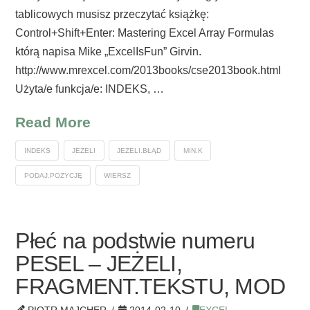
tablicowych musisz przeczytać książkę:
Control+Shift+Enter: Mastering Excel Array Formulas
którą napisa Mike „ExcelIsFun” Girvin.
http://www.mrexcel.com/2013books/cse2013book.html
Użyta/e funkcja/e: INDEKS, …
Read More
INDEKS
JEŻELI
JEŻELI.BŁĄD
MIN.K
PODAJ.POZYCJĘ
WIERSZ
Płeć na podstwie numeru
PESEL – JEŻELI,
FRAGMENT.TEKSTU, MOD