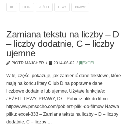
DŁ
FILTR
JEŻELI
LEWY
PRAWY
Zamiana tekstu na liczby – D
– liczby dodatnie, C – liczby
ujemne
PIOTR MAJCHER
2014-06-02
EXCEL
W tej części pokazuję, jak zamienić dane tekstowe, które
mają na końcu litery C lub D na poprawne dane
liczbowe dodatnie lub ujemne. Użyta/e funkcja/e:
JEŻELI, LEWY, PRAWY, DŁ Pobierz plik do filmu:
http://www.pmsocho.com/pobierz-pliki-do-filmow Nazwa
pliku: excel-333 – Zamiana tekstu na liczby – D – liczby
dodatnie, C – liczby …