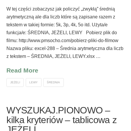
W tej części zobaczysz jak policzyć „zwykłą” średnią
arytmetyczną ale dla liczb które są zapisane razem z
tekstem w takiej formie: 5k, 3p, 4k, 5o itd. Użyta/e
funkcja/e: ŚREDNIA, JEŻELI, LEWY Pobierz plik do
filmu: http://www.pmsocho.com/pobierz-pliki-do-filmow
Nazwa pliku: excel-288 – Średnia arytmetyczna dla liczb
z tekstem – ŚREDNIA, JEŻELI, LEWY.xlsx …
Read More
JEŻELI
LEWY
ŚREDNIA
WYSZUKAJ.PIONOWO –
kilka kryteriów – tablicowa z
JEŻELI